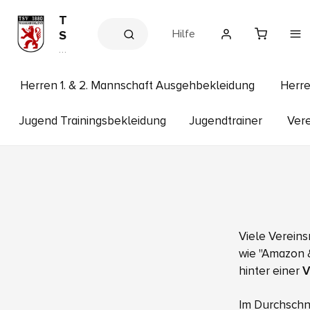
T
Hilfe
S
V
V
e
1
r
8
e
Herren 1. & 2. Mannschaft Ausgehbekleidung
Herre
8
in
s
0
s
Jugend Trainingsbekleidung
Jugendtrainer
Vere
W
h
a
o
p
s
s
e
r
b
u
Viele Vereins
r
wie "Amazon &
g
hinter einer
V
Im Durchschni