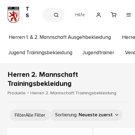
T
Hilfe
S
V
V
e
1
r
8
e
Herren 1. & 2. Mannschaft Ausgehbekleidung
Herre
8
in
s
0
s
Jugend Trainingsbekleidung
Jugendtrainer
Vere
W
h
a
o
p
s
Herren 2. Mannschaft
s
e
Trainingsbekleidung
r
Produkte
Herren 2. Mannschaft Trainingsbekleidung
b
u
r
g
Sortierung
:
Neueste zuerst
Filter
Alle Filter