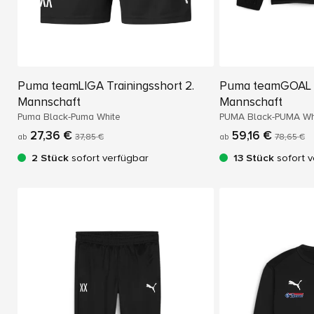
Puma teamLIGA Trainingsshort 2.
Puma teamGOAL A
Mannschaft
Mannschaft
Puma Black-Puma White
PUMA Black-PUMA Wh
27,36 €
59,16 €
ab
37,85 €
ab
78,65 €
2 Stück
sofort verfügbar
13 Stück
sofort v