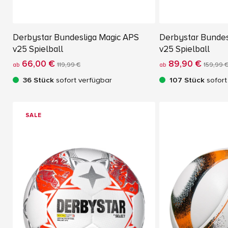
Derbystar Bundesliga Magic APS
Derbystar Bundesl
v25 Spielball
v25 Spielball
66,00 €
89,90 €
ab
119,99 €
ab
159,99 
36 Stück
sofort verfügbar
107 Stück
sofort
SALE