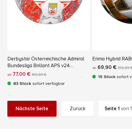
Derbystar Österreichische Admiral
Erima Hybrid RAB
Bundesliga Brillant APS v24
69,90 €
ab
109,99 
Spielball
77,00 €
ab
159,99 €
15 Stück
sofort 
83 Stück
sofort verfügbar
Nächste Seite
Zurück
Seite
1
von
1