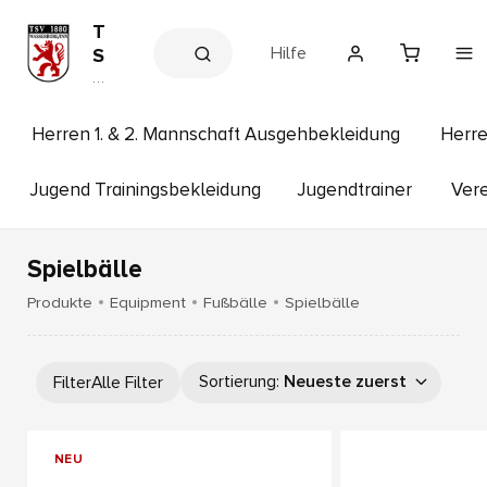
T
Hilfe
S
V
V
e
1
r
8
e
Herren 1. & 2. Mannschaft Ausgehbekleidung
Herre
8
in
s
0
s
Jugend Trainingsbekleidung
Jugendtrainer
Vere
W
h
a
o
p
s
Spielbälle
s
e
Produkte
Equipment
Fußbälle
Spielbälle
r
b
u
Sortierung
:
Neueste zuerst
Filter
Alle Filter
r
g
NEU