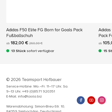
Adidas F50 Elite FG Born for Goals Pack
Adidas
Fußballschuh
Pack F
182,00 €
105,
ab
260,00 €
ab
13 Stück
sofort verfügbar
15 S
© 2026 Teamsport Hofbauer
Service-Hotline: Mo.–Fr. 11–17 Uhr, Sa.
9–13 Uhr, +49 (0)8571 920351
E-Mail: info@laola.biz
Warenabholung: Simon-Breu-Str. 10,
84359 Simbach/Inn, Deutschland