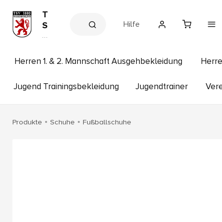
T
Hilfe
S
V
V
e
1
r
8
e
Herren 1. & 2. Mannschaft Ausgehbekleidung
Herre
8
in
s
0
s
Jugend Trainingsbekleidung
Jugendtrainer
Vere
W
h
a
o
p
s
Produkte
Schuhe
Fußballschuhe
s
e
r
b
u
r
g