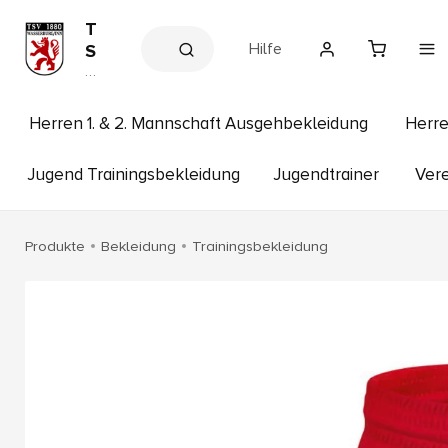
T
Hilfe
S
V
V
e
1
r
8
e
Herren 1. & 2. Mannschaft Ausgehbekleidung
Herre
8
in
s
0
s
Jugend Trainingsbekleidung
Jugendtrainer
Vere
W
h
a
o
p
s
Produkte
Bekleidung
Trainingsbekleidung
s
e
r
b
u
r
g