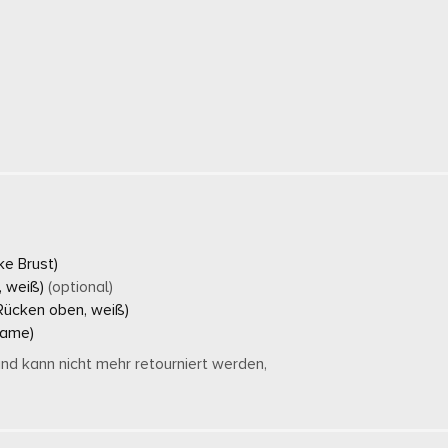
ke Brust)
, weiß)
(optional)
ücken oben, weiß)
name)
d kann nicht mehr retourniert werden,