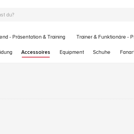
end - Präsentation & Training
Trainer & Funktionäre - P
idung
Accessoires
Equipment
Schuhe
Fanart