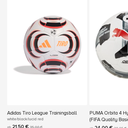
Adidas Tiro League Trainingsball
PUMA Orbita 4 Hy
white/black/lucid red
(FIFA Quality Basi
21,50 €
24,00 €
ab
35,00 €