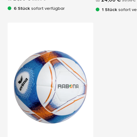
ab
39,95 €
6 Stück
sofort verfügbar
1 Stück
sofort ve