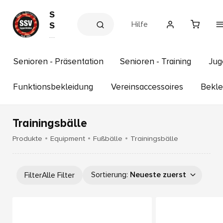
S
Hilfe
S
V
V
e
E
r
g
e
Senioren - Präsentation
Senioren - Training
Jug
g
in
s
e
s
Funktionsbekleidung
Vereinsaccessoires
Bekle
n
h
f
o
p
e
Trainingsbälle
l
d
Produkte
Equipment
Fußbälle
Trainingsbälle
e
n
e
Sortierung
:
Neueste zuerst
Filter
Alle Filter
.
V
.