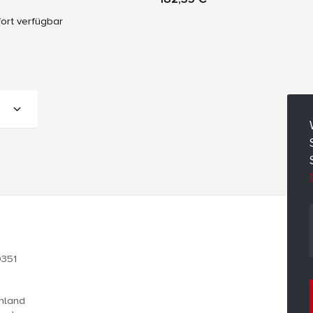
ort verfügbar
0351
chland