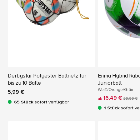
Derbystar Polyester Ballnetz für
Erima Hybrid Rab
bis zu 10 Bälle
Juniorball
Weiß/Orange/Grün
5,99 €
16,49 €
ab
29,99 €
65 Stück
sofort verfügbar
1 Stück
sofort ve