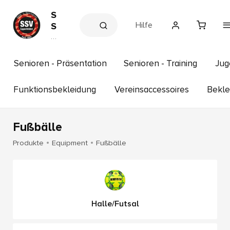
S
Hilfe
S
V
V
e
E
r
g
e
Senioren - Präsentation
Senioren - Training
Jug
g
in
s
e
s
Funktionsbekleidung
Vereinsaccessoires
Bekle
n
h
f
o
p
e
Fußbälle
l
d
Produkte
Equipment
Fußbälle
e
n
e
.
V
Halle/Futsal
.