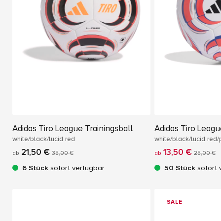
Adidas Tiro League Trainingsball
Adidas Tiro Leagu
white/black/lucid red
white/black/lucid red
21,50 €
13,50 €
ab
35,00 €
ab
25,00 €
6 Stück
sofort verfügbar
50 Stück
sofort 
SALE