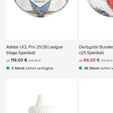
Adidas UCL Pro 25/26 League
Derbystar Bundes
Stage Spielball
v25 Spielball
119,00 €
66,00 €
ab
150,00 €
ab
119,99 €
2 Stück
sofort verfügbar
36 Stück
sofort 