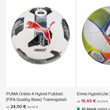
PUMA Orbita 4 Hybrid Fußball
Erima Hybrid Lite
(FIFA Quality Basic) Trainingsball
16,49 €
ab
29,99 €
24,00 €
ab
39,95 €
61 Stück
sofort 