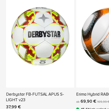
Derbystar FB-FUTSAL APUS S-
Erima Hybrid RAB
LIGHT v23
69,90 €
ab
109,99 
37,99 €
15 Stück
sofort 