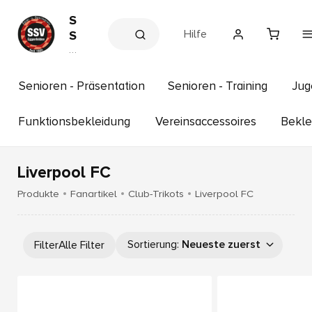
S
Hilfe
S
V
V
e
E
r
g
e
Senioren - Präsentation
Senioren - Training
Jug
g
in
s
e
s
Funktionsbekleidung
Vereinsaccessoires
Bekle
n
h
f
o
p
e
Liverpool FC
l
d
Produkte
Fanartikel
Club-Trikots
Liverpool FC
e
n
e
Sortierung
:
Neueste zuerst
Filter
Alle Filter
.
V
.