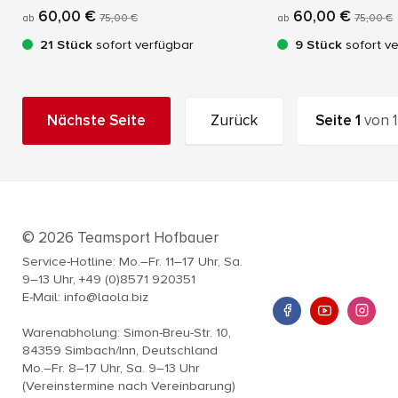
60,00 €
60,00 €
ab
75,00 €
ab
75,00 €
21 Stück
sofort verfügbar
9 Stück
sofort v
Nächste Seite
Zurück
Seite
1
von
1
© 2026 Teamsport Hofbauer
Service-Hotline: Mo.–Fr. 11–17 Uhr, Sa.
9–13 Uhr, +49 (0)8571 920351
E-Mail: info@laola.biz
Warenabholung: Simon-Breu-Str. 10,
84359 Simbach/Inn, Deutschland
Mo.–Fr. 8–17 Uhr, Sa. 9–13 Uhr
(Vereinstermine nach Vereinbarung)