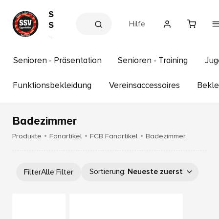
S
Hilfe
S
V
V
e
E
r
g
e
Senioren - Präsentation
Senioren - Training
Jug
g
in
s
e
s
Funktionsbekleidung
Vereinsaccessoires
Bekle
n
h
f
o
p
e
Badezimmer
l
d
Produkte
Fanartikel
FCB Fanartikel
Badezimmer
e
n
e
Sortierung
:
Neueste zuerst
Filter
Alle Filter
.
V
.