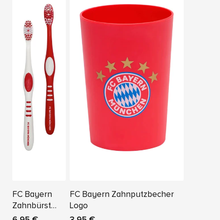
FC Bayern
FC Bayern Zahnputzbecher
Zahnbürste
Logo
2er-Set
6,95 €
3,95 €