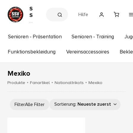
S
Hilfe
S
V
V
e
E
r
g
e
Senioren - Präsentation
Senioren - Training
Jug
g
in
s
e
s
Funktionsbekleidung
Vereinsaccessoires
Bekle
n
h
f
o
p
e
Mexiko
l
d
Produkte
Fanartikel
Nationaltrikots
Mexiko
e
n
e
Sortierung
:
Neueste zuerst
Filter
Alle Filter
.
V
.