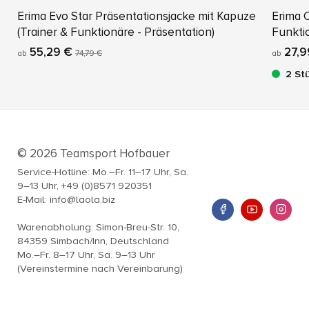
Erima Evo Star Präsentationsjacke mit Kapuze
Erima 
(Trainer & Funktionäre - Präsentation)
Funkti
55,29 €
27,9
ab
74,79 €
ab
2 St
© 2026 Teamsport Hofbauer
Service-Hotline: Mo.–Fr. 11–17 Uhr, Sa.
9–13 Uhr, +49 (0)8571 920351
E-Mail: info@laola.biz
Warenabholung: Simon-Breu-Str. 10,
84359 Simbach/Inn, Deutschland
Mo.–Fr. 8–17 Uhr, Sa. 9–13 Uhr
(Vereinstermine nach Vereinbarung)