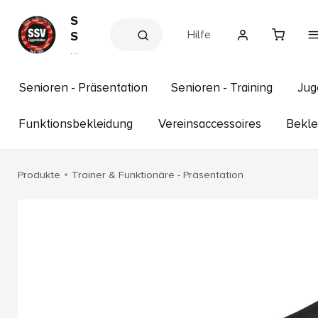
S
Hilfe
S
V
V
e
E
r
g
e
Senioren - Präsentation
Senioren - Training
Jug
g
in
s
e
s
Funktionsbekleidung
Vereinsaccessoires
Bekle
n
h
f
o
p
e
Produkte
Trainer & Funktionäre - Präsentation
l
d
e
n
e
.
V
.