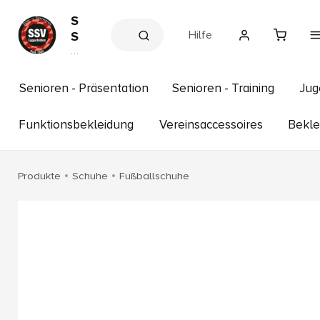
S
Hilfe
S
V
V
e
E
r
g
e
Senioren - Präsentation
Senioren - Training
Jug
g
in
s
e
s
Funktionsbekleidung
Vereinsaccessoires
Bekle
n
h
f
o
p
e
Produkte
Schuhe
Fußballschuhe
l
d
e
n
e
.
V
.