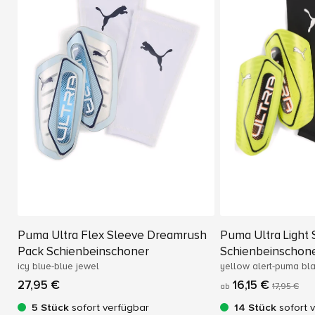
Puma Ultra Flex Sleeve Dreamrush
Puma Ultra Light
Pack Schienbeinschoner
Schienbeinschon
icy blue-blue jewel
yellow alert-puma bl
27,95 €
16,15 €
ab
17,95 €
5 Stück
sofort verfügbar
14 Stück
sofort 