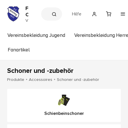
F
Hilfe
C
E
V
e
i
r
t
e
Vereinsbekleidung Jugend
Vereinsbekleidung Herr
t
i
n
i
s
Fanartikel
n
s
g
h
o
p
Schoner und -zubehör
Produkte
Accessoires
Schoner und -zubehör
Schienbeinschoner