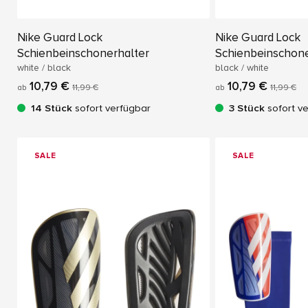
Nike Guard Lock
Nike Guard Lock
Schienbeinschonerhalter
Schienbeinschone
white / black
black / white
10,79 €
10,79 €
ab
11,99 €
ab
11,99 €
14 Stück
sofort verfügbar
3 Stück
sofort v
SALE
SALE