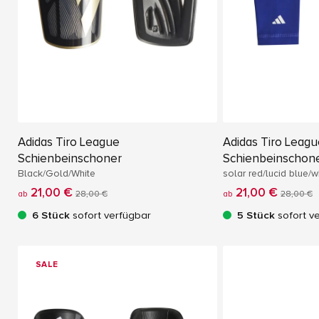
Adidas Tiro League
Adidas Tiro Leag
Schienbeinschoner
Schienbeinschon
Black/Gold/White
solar red/lucid blue/w
21,00 €
21,00 €
ab
28,00 €
ab
28,00 €
6 Stück
sofort verfügbar
5 Stück
sofort v
SALE