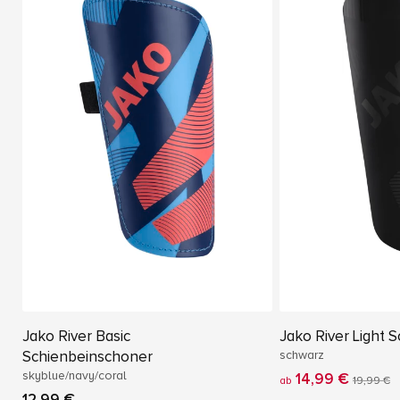
Jako River Basic
Jako River Light 
Schienbeinschoner
schwarz
skyblue/navy/coral
14,99 €
ab
19,99 €
12,99 €