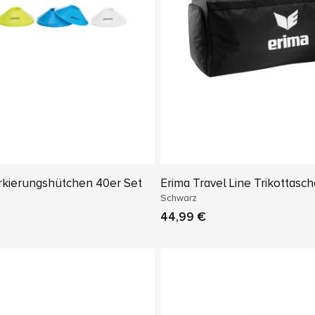
rkierungshütchen 40er Set
Erima Travel Line Trikottasc
Schwarz
44,99 €