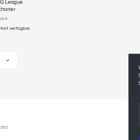
SG League
choner
00 €
fort verfügbar
0351