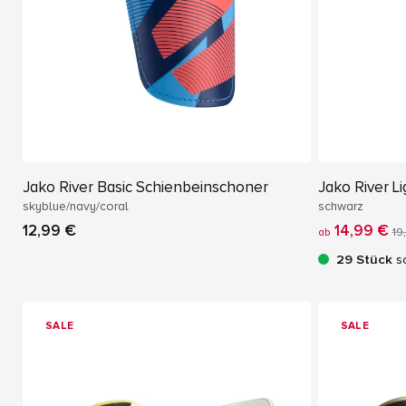
Jako River Basic Schienbeinschoner
Jako River L
skyblue/navy/coral
schwarz
12,99 €
14,99 €
ab
19
29 Stück
so
SALE
SALE