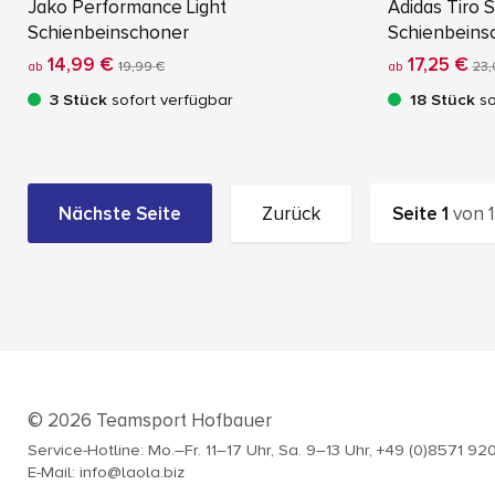
Jako Performance Light
Adidas Tiro 
Schienbeinschoner
Schienbeins
14,99 €
17,25 €
ab
19,99 €
ab
23,
3 Stück
sofort verfügbar
18 Stück
so
Nächste Seite
Zurück
Seite
1
von
1
© 2026 Teamsport Hofbauer
Service-Hotline: Mo.–Fr. 11–17 Uhr, Sa. 9–13 Uhr, +49 (0)8571 92
E-Mail: info@laola.biz