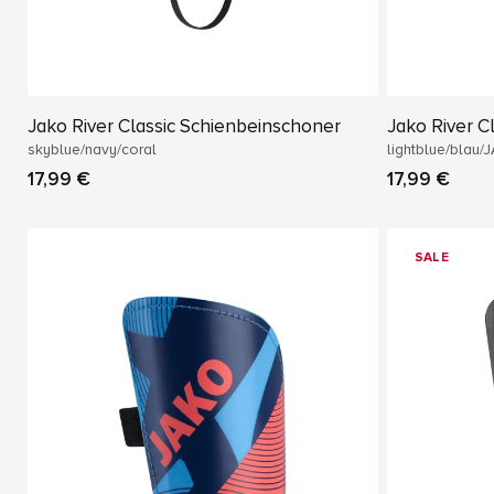
Jako River Classic Schienbeinschoner
Jako River C
skyblue/navy/coral
lightblue/blau/
17,99 €
17,99 €
SALE