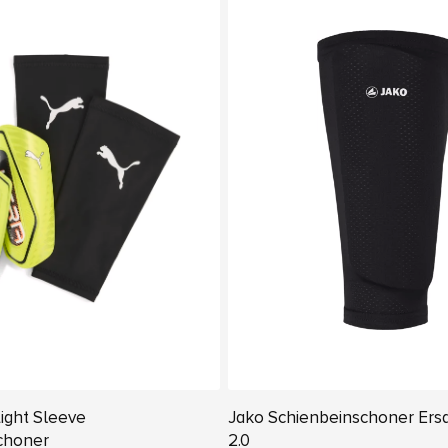
ight Sleeve
Jako Schienbeinschoner Ers
choner
2.0