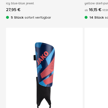
icy blue-blue jewel
yellow alert-p
27,95 €
16,15 €
ab
17,9
5 Stück
sofort verfügbar
14 Stück
so