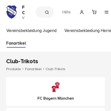
F
Hilfe
C
E
V
e
i
r
t
e
Vereinsbekleidung Jugend
Vereinsbekleidung Herr
t
i
n
i
s
Fanartikel
n
s
g
h
o
p
Club-Trikots
Produkte
Fanartikel
Club-Trikots
FC Bayern München