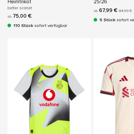
Heimtrikot
25/26
better scarlet
67,99 €
ab
84,99 €
75,00 €
ab
5 Stück
sofort v
110 Stück
sofort verfügbar