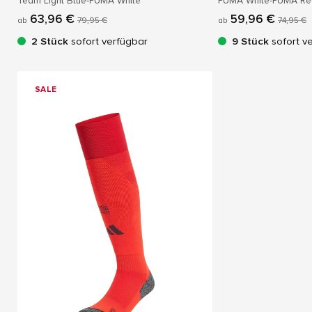
Team Light Blue-PUMA White
PUMA White-PUMA Re
63,96 €
59,96 €
ab
79,95 €
ab
74,95 €
2 Stück
sofort verfügbar
9 Stück
sofort v
SALE