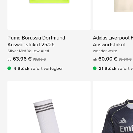
Puma Borussia Dortmund
Adidas Liverpool 
Auswärtstrikot 25/26
Auswärtstrikot
Silver Mist-Yellow Alert
wonder white
63,96 €
60,00 €
ab
79,95 €
ab
75,00 €
4 Stück
sofort verfügbar
21 Stück
sofort 