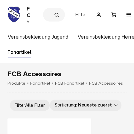
F
Hilfe
C
E
V
e
i
r
t
e
Vereinsbekleidung Jugend
Vereinsbekleidung Herr
t
i
n
i
s
Fanartikel
n
s
g
h
o
p
FCB Accessoires
Produkte
Fanartikel
FCB Fanartikel
FCB Accessoires
Sortierung
:
Neueste zuerst
Filter
Alle Filter