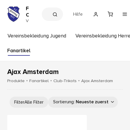
F
Hilfe
C
E
V
e
i
r
t
e
Vereinsbekleidung Jugend
Vereinsbekleidung Herr
t
i
n
i
s
Fanartikel
n
s
g
h
o
p
Ajax Amsterdam
Produkte
Fanartikel
Club-Trikots
Ajax Amsterdam
Sortierung
:
Neueste zuerst
Filter
Alle Filter