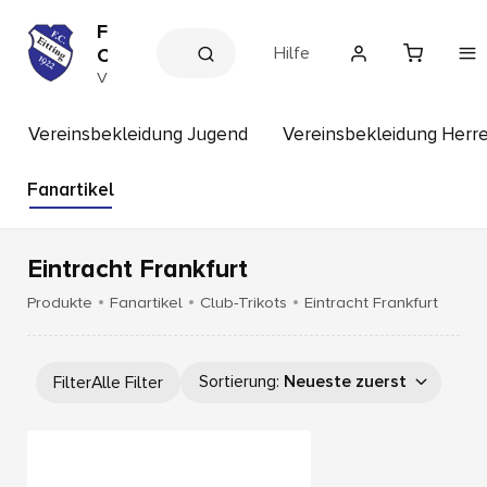
F
Hilfe
C
E
V
e
i
r
t
e
Vereinsbekleidung Jugend
Vereinsbekleidung Herr
t
i
n
i
s
Fanartikel
n
s
g
h
o
p
Eintracht Frankfurt
Produkte
Fanartikel
Club-Trikots
Eintracht Frankfurt
Sortierung
:
Neueste zuerst
Filter
Alle Filter