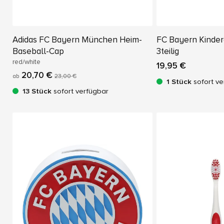
Adidas FC Bayern München Heim-
FC Bayern Kinderg
Baseball-Cap
3teilig
red/white
19,95 €
20,70 €
ab
23,00 €
1 Stück
sofort ve
13 Stück
sofort verfügbar