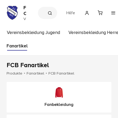
F
Hilfe
C
E
V
e
i
r
t
e
Vereinsbekleidung Jugend
Vereinsbekleidung Herr
t
i
n
i
s
Fanartikel
n
s
g
h
o
p
FCB Fanartikel
Produkte
Fanartikel
FCB Fanartikel
Fanbekleidung