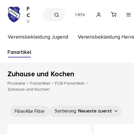
F
Hilfe
C
E
V
e
i
r
t
e
Vereinsbekleidung Jugend
Vereinsbekleidung Herr
t
i
n
i
s
Fanartikel
n
s
g
h
o
p
Zuhause und Kochen
Produkte
Fanartikel
FCB Fanartikel
Zuhause und Kochen
Sortierung
:
Neueste zuerst
Filter
Alle Filter