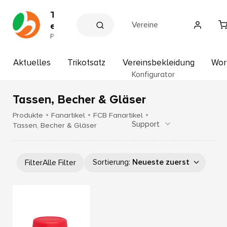
T
Vereine
e
a
P
a
m
r
s
t
Aktuelles
Trikotsatz
Vereinsbekleidung
Wor
p
n
Konfigurator
e
o
r
r
d
Tassen, Becher & Gläser
t
e
r
H
Produkte
Fanartikel
FCB Fanartikel
V
Support
o
Tassen, Becher & Gläser
e
f
r
b
e
i
a
Sortierung
:
Neueste zuerst
Filter
Alle Filter
n
u
e
e
r