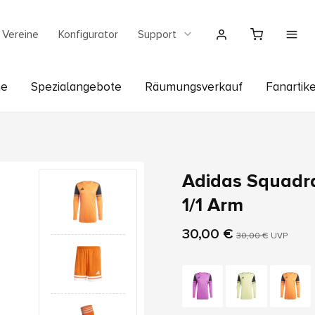
Vereine
Konfigurator
Support
he
Spezialangebote
Räumungsverkauf
Fanartike
Adidas Squadra
1/1 Arm
30,00 €
30,00 €
UVP